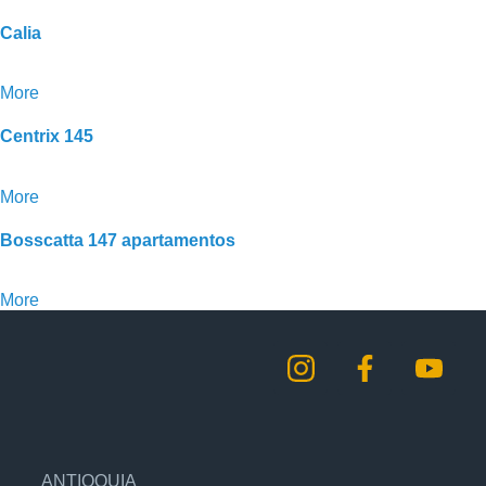
Calia
More
Centrix 145
More
Bosscatta 147 apartamentos
More
ANTIOQUIA